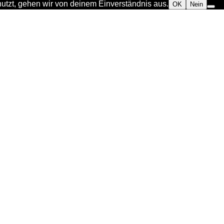
utzt, gehen wir von deinem Einverständnis aus.
OK
Nein