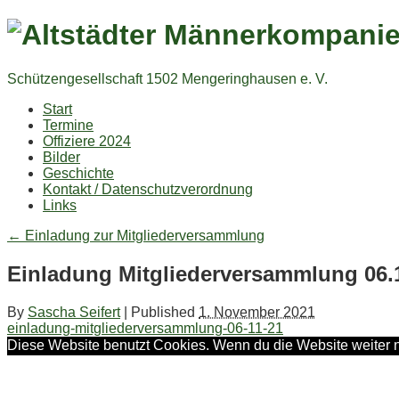
Schützengesellschaft 1502 Mengeringhausen e. V.
Start
Termine
Offiziere 2024
Bilder
Geschichte
Kontakt / Datenschutzverordnung
Links
←
Einladung zur Mitgliederversammlung
Einladung Mitgliederversammlung 06.
By
Sascha Seifert
|
Published
1. November 2021
einladung-mitgliederversammlung-06-11-21
Diese Website benutzt Cookies. Wenn du die Website weiter n