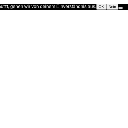
utzt, gehen wir von deinem Einverständnis aus.
OK
Nein