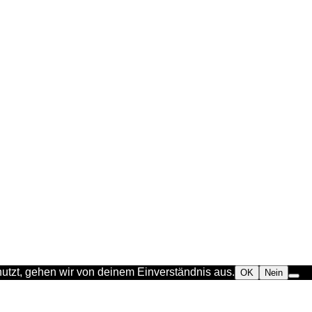
utzt, gehen wir von deinem Einverständnis aus.
OK
Nein