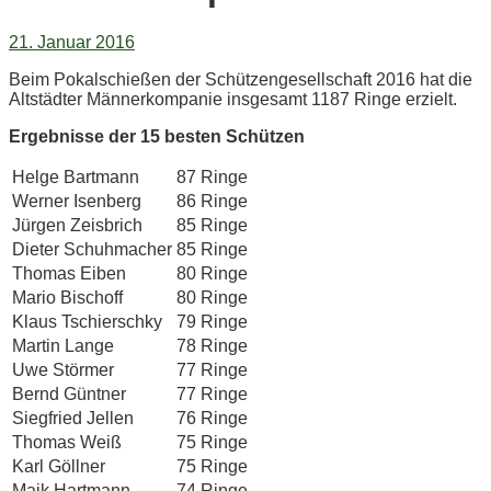
21. Januar 2016
Beim Pokalschießen der Schützengesellschaft 2016 hat die
Altstädter Männerkompanie insgesamt 1187 Ringe erzielt.
Ergebnisse der 15 besten Schützen
Helge Bartmann
87 Ringe
Werner Isenberg
86 Ringe
Jürgen Zeisbrich
85 Ringe
Dieter Schuhmacher
85 Ringe
Thomas Eiben
80 Ringe
Mario Bischoff
80 Ringe
Klaus Tschierschky
79 Ringe
Martin Lange
78 Ringe
Uwe Störmer
77 Ringe
Bernd Güntner
77 Ringe
Siegfried Jellen
76 Ringe
Thomas Weiß
75 Ringe
Karl Göllner
75 Ringe
Maik Hartmann
74 Ringe