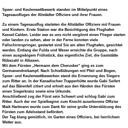
Speer- und Keulenwettbewerb standen im Mittelpunkt eines
Tagesausfluges der Altstädter Offiziere und ihrer Frauen.
Zu einem Tagesausflug starteten die Altstädter Offiziere mit Frauen
und Kindern. Erste Station war die Besichtigung des Flughafen
Kassel-Calden. Leider war es uns nicht vergönnt einen Flieger starten
oder landen zu sehen, aber in der Ferne konnten viele
Fallschirmspringer, gestartet sind Sie am alten Flughafen, gesichtet
werden. Entlang der Fulda und Weser erreichte die Gruppe, nach
einen ausgiebigem Frühstück, das eigentliche Ziel, die Gaststätte
Rübezahl in Albaxen.
Mit dem Fürsten „Hermann dem Cherusker“ ging es zum
Germanendreikampf. Nach Schießübungen mit Pfeil und Bogen,
Speer- und Keulenwettbewerben stand die Ernennung des Siegers
zum Ritter an. In der Kanadischen Trapperhütte wurde Gabi Seifert
auf das Bärenfell zitiert und erhielt aus den Händen des Fürsten
einen Siegerkranz sowie eine Urkunde.
Anschließend zog der Fürst sein Schwert und schlug Gabi zum
Ritter. Auch der vor Spielbeginn zum Knecht auserkorene Offizier
Maik Hartmann wurde zum Dank für seine große Unterstützung des
Fürsten zum Adelsstand befördert.
Der Tag klang gemütlich, im Garten eines Offiziers, bei herrlichem
Wetter aus.